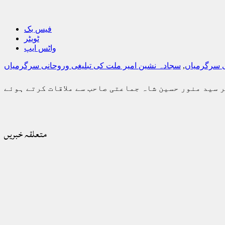
فیس بک
ٹویٹر
واٹس ایپ
ی سرگرمیاں
,
سجادہ نشین امیر ملت کی تبلیغی وروحانی سرگرمیاں
ر سید منور حسین شاہ جماعتی صاحب سے ملاقات کرتے ہوئے
متعلقہ خبریں