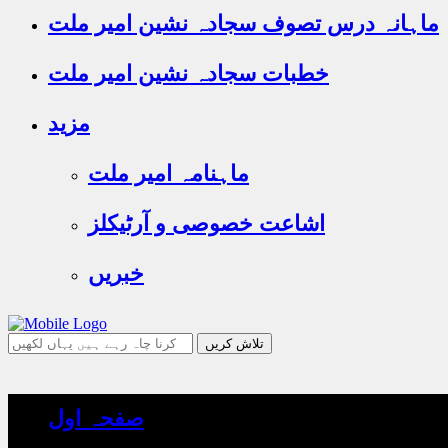
ماہانہ درس تصوف سجادہ نشین امیر ملت
خطبات سجادہ نشین امیر ملت
مزید
ماہنامہ امیر ملت
اشاعت خصوصی و آرٹیکلز
خبریں
جو
تلاش
کرنا
چاہ
صفحہ اول
رہے
ہیں