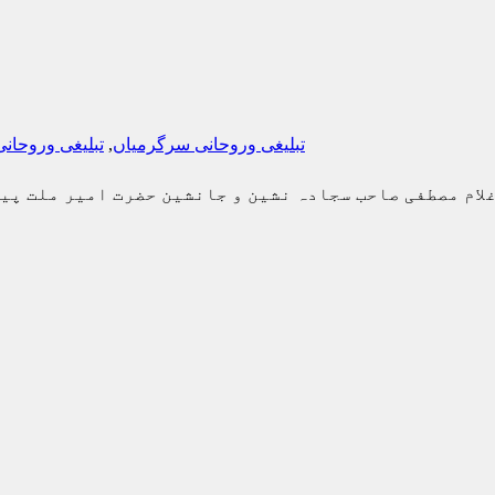
تبلیغی وروحانی سرگرمیاں
,
تبلیغی وروحان
غلام مصطفی صاحب سجادہ نشین و جانشین حضرت امیر ملت پی