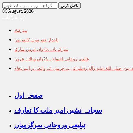
جو
تلاش
06 August, 2026
اہم اعلانات
کرنا
چاہ
رہے
مبارکباد
ہیں
یہاں
تاجدار ختم نبوت کانفرنس
لکھیں
مبارک باد۔۔75واں عرس مبارک
عالمی روحانی اجتماع۔۔75واں سالانہ عرس
نبوی صلى الله عليه وآله وسلم کی بے حرمتی کے واقعہ پر اہم پیغام
صفحہ اول
سجادہ نشین امیر ملت کا تعارف
تبلیغی وروحانی سرگرمیاں