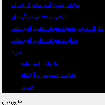
یہاں
سجادہ نشین امیر ملت کا تعارف
لکھیں
تبلیغی وروحانی سرگرمیاں
ماہانہ درس تصوف سجادہ نشین امیر ملت
خطبات سجادہ نشین امیر ملت
مزید
ماہنامہ امیر ملت
اشاعت خصوصی و آرٹیکلز
خبریں
مقبول ترین