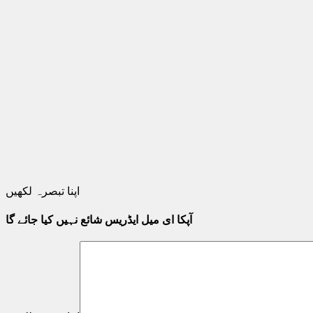
اپنا تبصرہ لکھیں
آپکا ای میل ایڈریس شائع نہیں کیا جائے گا