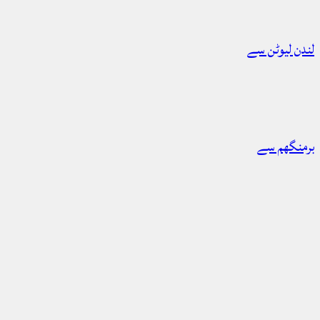
لندن لیوٹن سے
برمنگھم سے