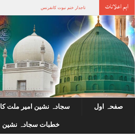
اہم اعلانات
تاجدار ختم نبوت کانفرنس
صفحہ اول
سجادہ نشین امیر ملت کا
خطبات سجادہ نشین ا