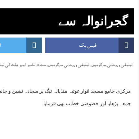
گجرانوالہ سے
فیس بک
ٹ
تبلیغی وروحانی سرگرمیاں
,
تبلیغی وروحانی سرگرمیاں
,
سجادہ نشین امیر ملت کی تبل
مرکزی جامع مسجد انوار غوثیہ منڈیالہ تیگ پر سجادہ نشین و 
جمعہ پڑھایا اور خصوصی خطاب بھی فرمایا