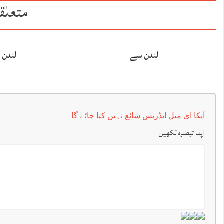
متعلق
لندن سے
لندن 
آپکا ای میل ایڈریس شائع نہیں کیا جائے گا
اپنا تبصرہ لکھیں