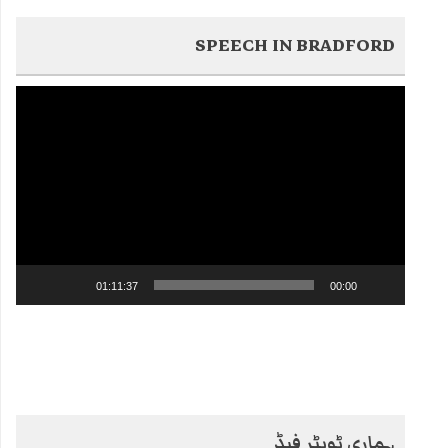
SPEECH IN BRADFORD
Video
Player
01:11:37
00:00
ہماری ٹویٹر فیڈ