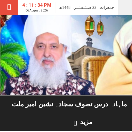
4 : 11 : 35 PM
جمعرات،
22
صــَــفــَــر،
1448ھ
06 August, 2026
ماہانہ درس تصوف سجادہ نشین امیر ملت
مزید