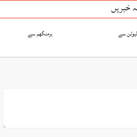
ہ خبریں
لیوٹن سے
برمنگھم سے