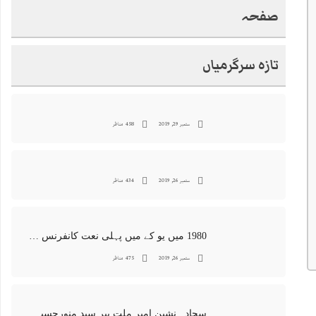
صفحہ
تازہ سرگرمیاں
ستمبر 29, 2019
458 مناظر
ستمبر 26, 2019
434 مناظر
1980 میں یو کے میں پہلی نعت کانفرنس جس کا اہتمامِ سجادہ نشین و جانشین حضرت امیرِ ملت پیر سید منور حسین شاہ جماعتی صاحب نے کیا اور جس کی آپ نے صدارت بھی فرمائی
ستمبر 26, 2019
475 مناظر
سجادہ نشین امیر ملت پیر سید منورحسین شاہ جماعتی کی خصوصی تصاویر