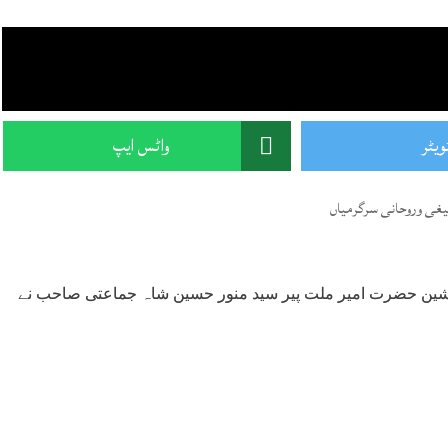
ویٹر
واٹس ایپ
یغی وروحانی سرگرمیاں
جانشین حضرت امیر ملت پیر سید منور حسین شاہ جماعتی صاحب نے