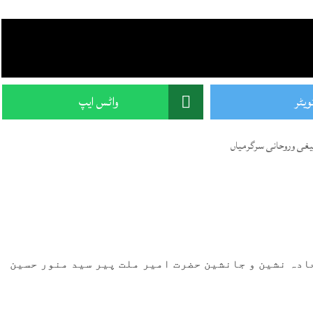
ویٹر
واٹس ایپ
یغی وروحانی سرگرمیاں
ادہ نشین و جانشین حضرت امیر ملت پیر سید منور حسین