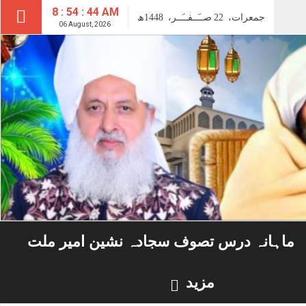
8 : 54 : 45 AM
جمعرات،
22
صــَــفــَــر،
1448ھ
06 August, 2026
ماہانہ درس تصوف سجادہ نشین امیر ملت
مزید