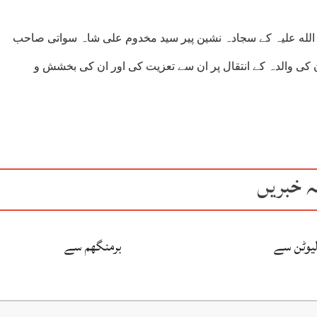
الله علیہ کے سجادہ نشین پیر سید مخدوم علی شاہ سواتی صاحب
کی والدہ کے انتقال پر ان سے تعزیت کی اور ان کی بخشش و
ہ خبریں
لیوٹن سے
برمنگھم سے