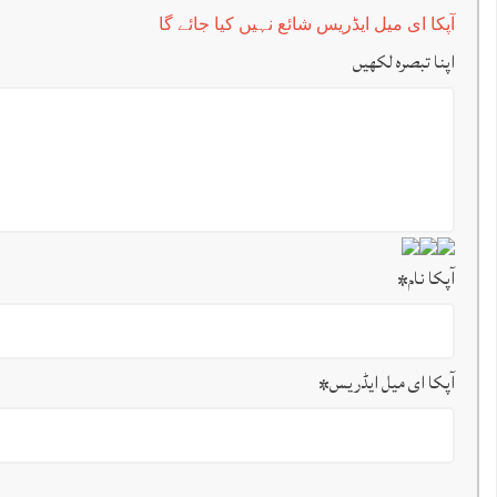
آپکا ای میل ایڈریس شائع نہیں کیا جائے گا
اپنا تبصرہ لکھیں
آپکا نام
*
آپکا ای میل ایڈریس
*