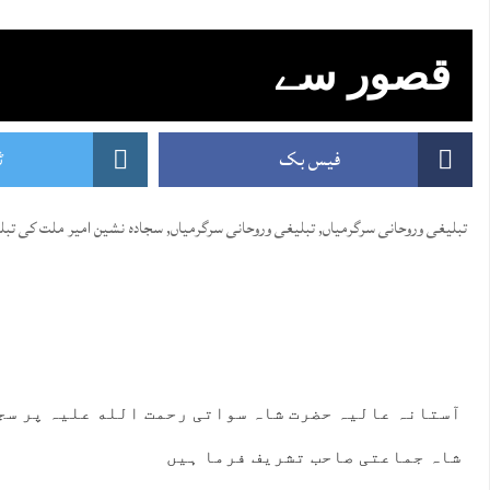
قصور سے
فیس بک
ٹ
تبلیغی وروحانی سرگرمیاں
,
تبلیغی وروحانی سرگرمیاں
,
سجادہ نشین امیر ملت کی تبل
آستانہ عالیہ حضرت شاہ سواتی رحمت الله علیہ پر سج
شاہ جماعتی صاحب تشریف فرما ہیں