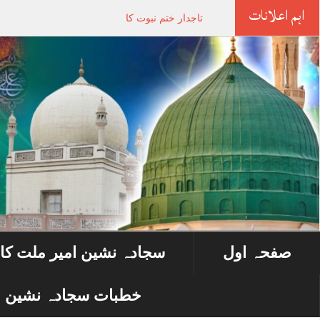
اہم اعلانات
تاجدار ختم نبوت کانفرنس
صفحہ اول
سجادہ نشین امیر ملت کا
خطبات سجادہ نشین ا