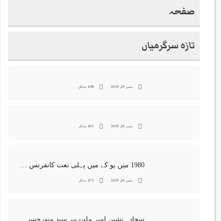
صفحہ
تازہ سرگرمیاں
ستمبر 29, 2019
458 مناظر
ستمبر 26, 2019
433 مناظر
1980 میں یو کے میں پہلی نعت کانفرنس جس کا اہتمامِ سجادہ نشین و جانشین حضرت امیرِ ملت پیر سید منور حسین شاہ جماعتی صاحب نے کیا اور جس کی آپ نے صدارت بھی فرمائی
ستمبر 26, 2019
475 مناظر
سجادہ نشین امیر ملت پیر سید منورحسین شاہ جماعتی کی خصوصی تصاویر