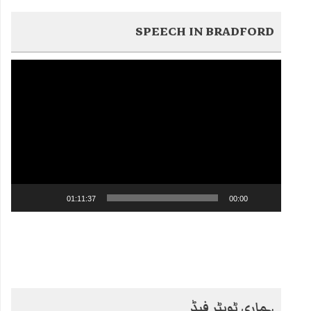
SPEECH IN BRADFORD
Video
Player
01:11:37
00:00
ہماری ٹویٹر فیڈ