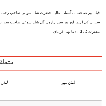
قبلہ پیر صاحب نے آستانہ عالیہ حضرت شاہ سواتی صاحب رحمۃ 
سے ان کی اہلیہ اور پیر سید ہارون گل شاہ سواتی صاحب سے ان 
مغفرت کے لئے دعا بھی فرمائ
متعلق
لندن سے
لندن 