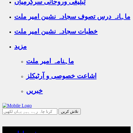
تبلیغی وروحانی سرگرمیاں
ماہانہ درس تصوف سجادہ نشین امیر ملت
خطبات سجادہ نشین امیر ملت
مزید
ماہنامہ امیر ملت
اشاعت خصوصی و آرٹیکلز
خبریں
جو
تلاش
کرنا
چاہ