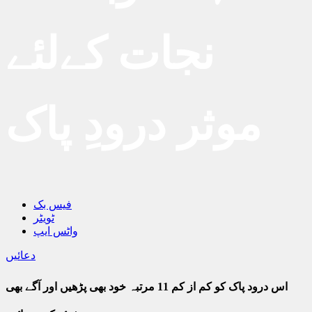
نجات کےلئے
موثر درودِ پاک
فیس بک
ٹویٹر
واٹس ایپ
دعائیں
اس درود پاک کو کم از کم 11 مرتبہ خود بھی پڑھیں اور آگے بھی