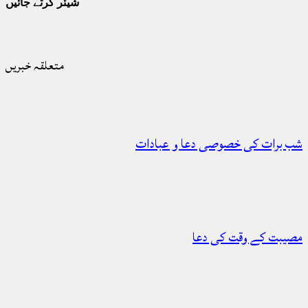
شیئر کرتے جائیں
متعلقہ خبریں
شب برات کی خصوصی دعا و عبادات
مصیبت کے وقت کی دعا