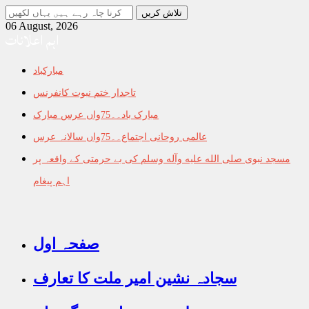
جو
تلاش
06 August, 2026
اہم اعلانات
کرنا
چاہ
رہے
مبارکباد
ہیں
یہاں
تاجدار ختم نبوت کانفرنس
لکھیں
مبارک باد۔۔75واں عرس مبارک
عالمی روحانی اجتماع۔۔75واں سالانہ عرس
مسجد نبوی صلى الله عليه وآله وسلم کی بے حرمتی کے واقعہ پر
اہم پیغام
صفحہ اول
سجادہ نشین امیر ملت کا تعارف