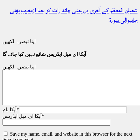
شعبان المعظم کے آخری دن یعنی چاند رات کو بعد ازمغرب پڑھی
جانیوالی سورۃ
اپنا تبصرہ لکھیں
آپکا ای میل ایڈریس شائع نہیں کیا جائے گا
اپنا تبصرہ لکھیں
*
آپکا نام
*
آپکا ای میل ایڈریس
Save my name, email, and website in this browser for the next
time I comment.