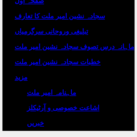
صفحہ اول
رہے
ہیں
یہاں
سجادہ نشین امیر ملت کا تعارف
لکھیں
تبلیغی وروحانی سرگرمیاں
ماہانہ درس تصوف سجادہ نشین امیر ملت
خطبات سجادہ نشین امیر ملت
مزید
ماہنامہ امیر ملت
اشاعت خصوصی و آرٹیکلز
خبریں