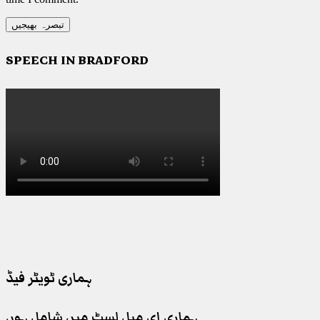
SPEECH IN BRADFORD
ہماری ٹویٹر فیڈ
ہماری ای میل لسٹ میں شامل ہوں