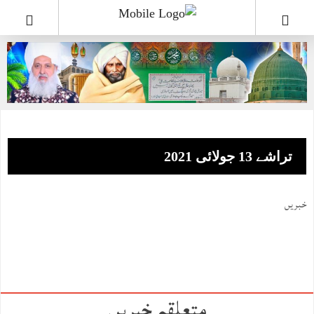
تراشے 13 جولائی 2021
خبریں
متعلقہ خبریں