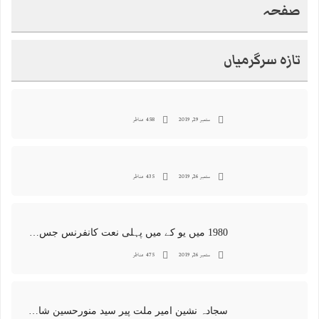
صفحہ
تازہ سرگرمیاں
ستمبر 29, 2019
458 مناظر
ستمبر 26, 2019
435 مناظر
1980 میں یو کے میں پہلی نعت کانفرنس جس کا اہتمامِ سجادہ نشین و جانشین حضرت امیرِ ملت پیر سید منور حسین شاہ جماعتی صاحب نے کیا اور جس کی آپ نے صدارت بھی فرمائی
ستمبر 26, 2019
475 مناظر
سجادہ نشین امیر ملت پیر سید منورحسین شاہ جماعتی کی خصوصی تصاویر