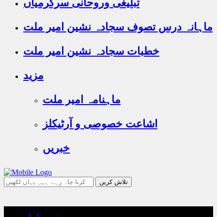
تبلیغی وروحانی سرگرمیاں
ماہانہ درس تصوف سجادہ نشین امیر ملت
خطبات سجادہ نشین امیر ملت
مزید
ماہنامہ امیر ملت
اشاعت خصوصی و آرٹیکلز
خبریں
جو
تلاش
کرنا
چاہ