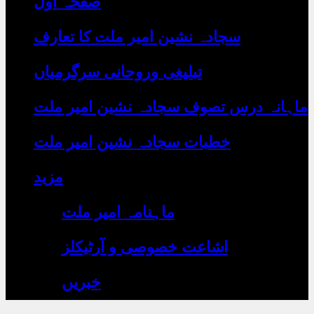
صفحہ اول
رہے
ہیں
یہاں
سجادہ نشین امیر ملت کا تعارف
لکھیں
تبلیغی وروحانی سرگرمیاں
ماہانہ درس تصوف سجادہ نشین امیر ملت
خطبات سجادہ نشین امیر ملت
مزید
ماہنامہ امیر ملت
اشاعت خصوصی و آرٹیکلز
خبریں