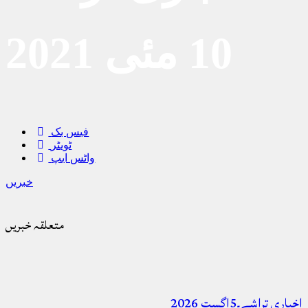
10 مئی 2021
فیس بک
ٹویٹر
واٹس ایپ
خبریں
متعلقہ خبریں
اخباری تراشے۔5اگست 2026