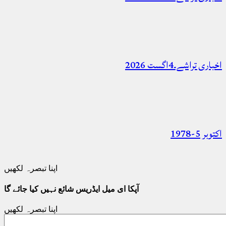
اخباری تراشے۔4اگست 2026
اکتوبر 5-1978
اپنا تبصرہ لکھیں
آپکا ای میل ایڈریس شائع نہیں کیا جائے گا
اپنا تبصرہ لکھیں