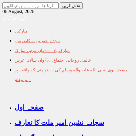
جو
تلاش
06 August, 2026
اہم اعلانات
کرنا
چاہ
رہے
مبارکباد
ہیں
یہاں
تاجدار ختم نبوت کانفرنس
لکھیں
مبارک باد۔۔75واں عرس مبارک
عالمی روحانی اجتماع۔۔75واں سالانہ عرس
مسجد نبوی صلى الله عليه وآله وسلم کی بے حرمتی کے واقعہ پر
اہم پیغام
صفحہ اول
سجادہ نشین امیر ملت کا تعارف