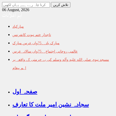
جو
تلاش
06 August, 2026
اہم اعلانات
کرنا
چاہ
رہے
مبارکباد
ہیں
یہاں
تاجدار ختم نبوت کانفرنس
لکھیں
مبارک باد۔۔75واں عرس مبارک
عالمی روحانی اجتماع۔۔75واں سالانہ عرس
مسجد نبوی صلى الله عليه وآله وسلم کی بے حرمتی کے واقعہ پر
اہم پیغام
صفحہ اول
سجادہ نشین امیر ملت کا تعارف