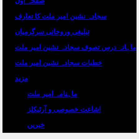
صفحہ اول
رہے
ہیں
یہاں
سجادہ نشین امیر ملت کا تعارف
لکھیں
تبلیغی وروحانی سرگرمیاں
ماہانہ درس تصوف سجادہ نشین امیر ملت
خطبات سجادہ نشین امیر ملت
مزید
ماہنامہ امیر ملت
اشاعت خصوصی و آرٹیکلز
خبریں