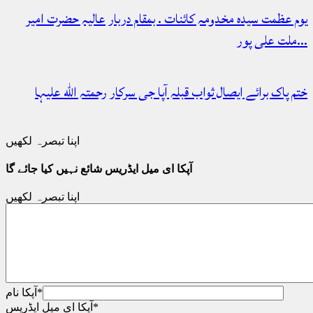
یوم عظمت سیدہ مخدومہ کائنات . بمقام دربار عالیہ حضرت امیر
ملت علی پور…
ختم پاک برائے ایصال ثواب قبلہ آپا جی سرکار رحمتہ الله علیہا
اپنا تبصرہ لکھیں
آپکا ای میل ایڈریس شائع نہیں کیا جائے گا
اپنا تبصرہ لکھیں
*
آپکا نام
*
آپکا ای میل ایڈریس