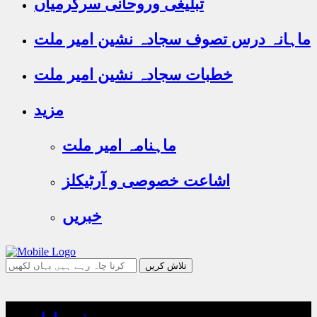
تبلیغی وروحانی سرگرمیاں
ماہانہ درس تصوف سجادہ نشین امیر ملت
خطبات سجادہ نشین امیر ملت
مزید
ماہنامہ امیر ملت
اشاعت خصوصی و آرٹیکلز
خبریں
جو
تلاش
کرنا
چاہ