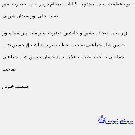
یوم عظمت سیدہ مخدومہ کائنات . بمقام دربار عالیہ حضرت امیر
ملت علی پور سیداں شریف،
زیر سایہ سجادہ نشین و جانشین حضرت امیر ملت پیر سید منور
حسین شاہ جماعتی صاحب، خطاب پیر سید اشتیاق حسین شاہ
جماعتی صاحب، خطاب علامہ سید حسان حسین شاہ جماعتی
صاحب
متعلقہ خبریں
یوم ختم نبوت ﷺ