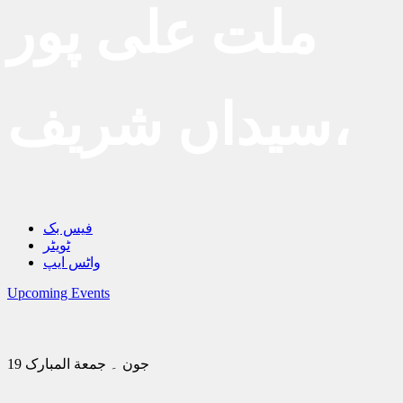
ملت علی پور
سیداں شریف،
فیس بک
ٹویٹر
واٹس ایپ
Upcoming Events
19 جون ۔ جمعة المبارک