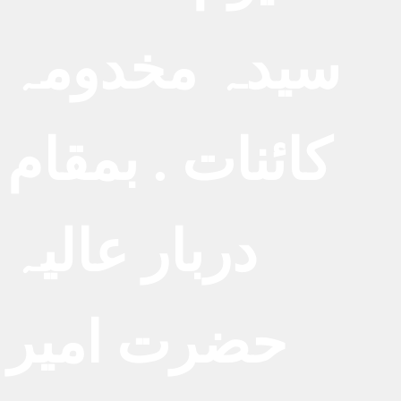
سیدہ مخدومہ
کائنات . بمقام
دربار عالیہ
حضرت امیر