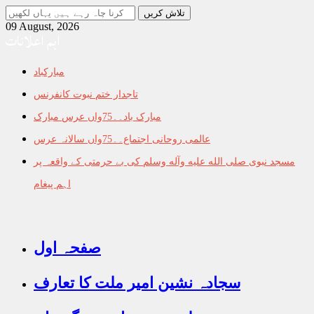
جو
تلاش
09 August, 2026
اہم اعلانات
کرنا
چاہ
رہے
مبارکباد
ہیں
یہاں
تاجدار ختم نبوت کانفرنس
لکھیں
مبارک باد۔۔75واں عرس مبارک
عالمی روحانی اجتماع۔۔75واں سالانہ عرس
مسجد نبوی صلى الله عليه وآله وسلم کی بے حرمتی کے واقعہ پر
اہم پیغام
صفحہ اول
سجادہ نشین امیر ملت کا تعارف