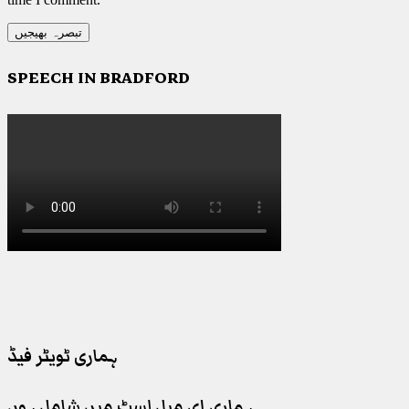
SPEECH IN BRADFORD
ہماری ٹویٹر فیڈ
ہماری ای میل لسٹ میں شامل ہوں