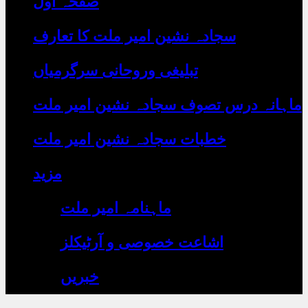
صفحہ اول
رہے
ہیں
یہاں
سجادہ نشین امیر ملت کا تعارف
لکھیں
تبلیغی وروحانی سرگرمیاں
ماہانہ درس تصوف سجادہ نشین امیر ملت
خطبات سجادہ نشین امیر ملت
مزید
ماہنامہ امیر ملت
اشاعت خصوصی و آرٹیکلز
خبریں