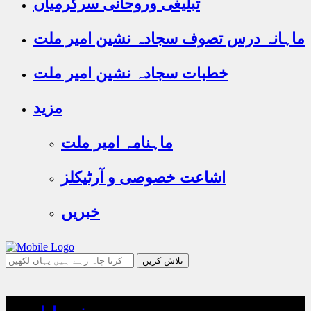
تبلیغی وروحانی سرگرمیاں
ماہانہ درس تصوف سجادہ نشین امیر ملت
خطبات سجادہ نشین امیر ملت
مزید
ماہنامہ امیر ملت
اشاعت خصوصی و آرٹیکلز
خبریں
جو
تلاش
کرنا
چاہ