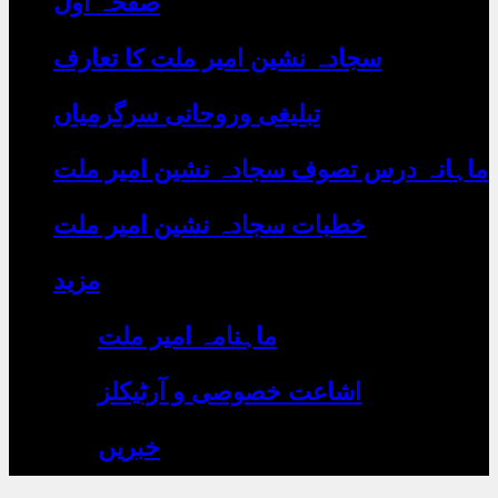
صفحہ اول
رہے
ہیں
یہاں
سجادہ نشین امیر ملت کا تعارف
لکھیں
تبلیغی وروحانی سرگرمیاں
ماہانہ درس تصوف سجادہ نشین امیر ملت
خطبات سجادہ نشین امیر ملت
مزید
ماہنامہ امیر ملت
اشاعت خصوصی و آرٹیکلز
خبریں