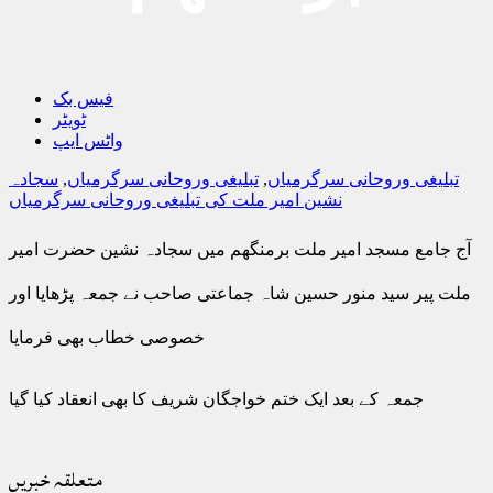
فیس بک
ٹویٹر
واٹس ایپ
تبلیغی وروحانی سرگرمیاں
,
تبلیغی وروحانی سرگرمیاں
,
سجادہ
نشین امیر ملت کی تبلیغی وروحانی سرگرمیاں
آج جامع مسجد امیر ملت برمنگھم میں سجادہ نشین حضرت امیر
ملت پیر سید منور حسین شاہ جماعتی صاحب نے جمعہ پڑھایا اور
خصوصی خطاب بھی فرمایا
جمعہ کے بعد ایک ختم خواجگان شریف کا بھی انعقاد کیا گیا
متعلقہ خبریں