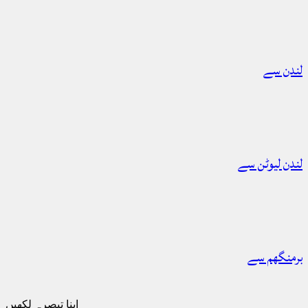
لندن سے
لندن لیوٹن سے
برمنگھم سے
اپنا تبصرہ لکھیں