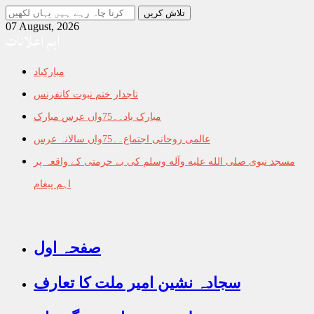
جو
تلاش
07 August, 2026
اہم اعلانات
کرنا
چاہ
رہے
مبارکباد
ہیں
یہاں
تاجدار ختم نبوت کانفرنس
لکھیں
مبارک باد۔۔75واں عرس مبارک
عالمی روحانی اجتماع۔۔75واں سالانہ عرس
مسجد نبوی صلى الله عليه وآله وسلم کی بے حرمتی کے واقعہ پر
اہم پیغام
صفحہ اول
سجادہ نشین امیر ملت کا تعارف