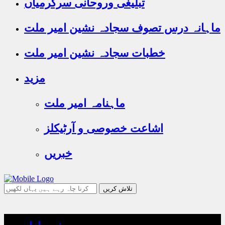
تبلیغی وروحانی سرگرمیاں
ماہانہ درس تصوف سجادہ نشین امیر ملت
خطبات سجادہ نشین امیر ملت
مزید
ماہنامہ امیر ملت
اشاعت خصوصی و آرٹیکلز
خبریں
جو
تلاش
کرنا
چاہ