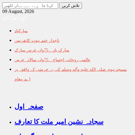
جو
تلاش
09 August, 2026
اہم اعلانات
کرنا
چاہ
رہے
مبارکباد
ہیں
یہاں
تاجدار ختم نبوت کانفرنس
لکھیں
مبارک باد۔۔75واں عرس مبارک
عالمی روحانی اجتماع۔۔75واں سالانہ عرس
مسجد نبوی صلى الله عليه وآله وسلم کی بے حرمتی کے واقعہ پر
اہم پیغام
صفحہ اول
سجادہ نشین امیر ملت کا تعارف