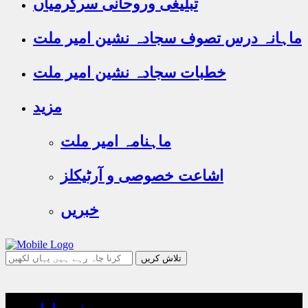
تبلیغی وروحانی سرگرمیاں
ماہانہ درس تصوف سجادہ نشین امیر ملت
خطبات سجادہ نشین امیر ملت
مزید
ماہنامہ امیر ملت
اشاعت خصوصی و آرٹیکلز
خبریں
جو
تلاش
کرنا
چاہ