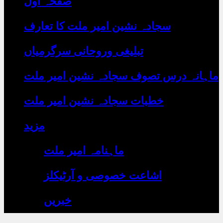
صفحہ اول
رہے
ہیں
یہاں
سجادہ نشین امیر ملت کا تعارف
لکھیں
تبلیغی وروحانی سرگرمیاں
ماہانہ درس تصوف سجادہ نشین امیر ملت
خطبات سجادہ نشین امیر ملت
مزید
ماہنامہ امیر ملت
اشاعت خصوصی و آرٹیکلز
خبریں