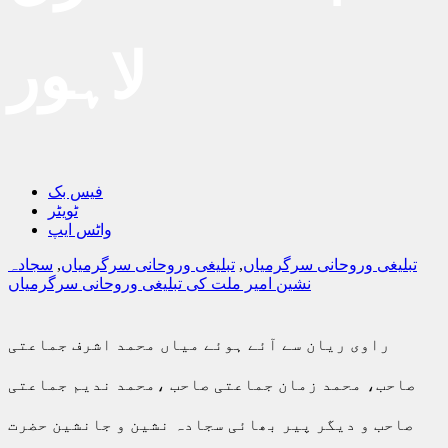
لاہور
فیس بک
ٹویٹر
واٹس ایپ
تبلیغی وروحانی سرگرمیاں
,
تبلیغی وروحانی سرگرمیاں
,
سجادہ
نشین امیر ملت کی تبلیغی وروحانی سرگرمیاں
راوی ریان سے آئے ہوئے میاں محمد اشرف جماعتی
صاحب، محمد زمان جماعتی صاحب ،محمد ندیم جماعتی
صاحب و دیگر پیر بھائی سجادہ نشین و جانشین حضرت