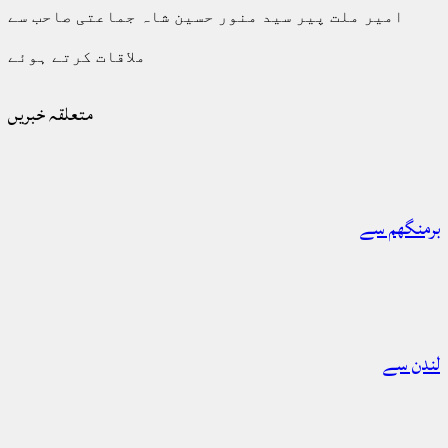
امیر ملت پیر سید منور حسین شاہ جماعتی صاحب سے
ملاقات کرتے ہوئے
متعلقہ خبریں
برمنگھم سے
لندن سے