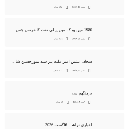
ستمبر 26, 2019
436 مناظر
1980 میں یو کے میں پہلی نعت کانفرنس جس کا اہتمامِ سجادہ نشین و جانشین حضرت امیرِ ملت پیر سید منور حسین شاہ جماعتی صاحب نے کیا اور جس کی آپ نے صدارت بھی فرمائی
ستمبر 26, 2019
475 مناظر
سجادہ نشین امیر ملت پیر سید منورحسین شاہ جماعتی کی خصوصی تصاویر
ستمبر 22, 2019
517 مناظر
برمنگھم سے
اگست 7, 2026
49 مناظر
اخباری تراشے۔6اگست 2026