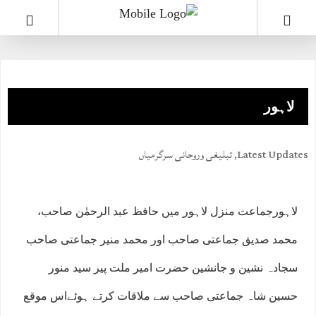
لاہور
Latest Updates
,
تبلیغی وروحانی سرگرمیاں
لاہورجماعت منزل لاہور میں حافظ عبد الرحمٰن صاحب،
محمد صدیق جماعتی صاحب اور محمد منیر جماعتی صاحب
سجادہ نشین و جانشین حضرت امیر ملت پیر سید منور
حسین شاہ جماعتی صاحب سے ملاقات کرتے ہوئےاس موقع