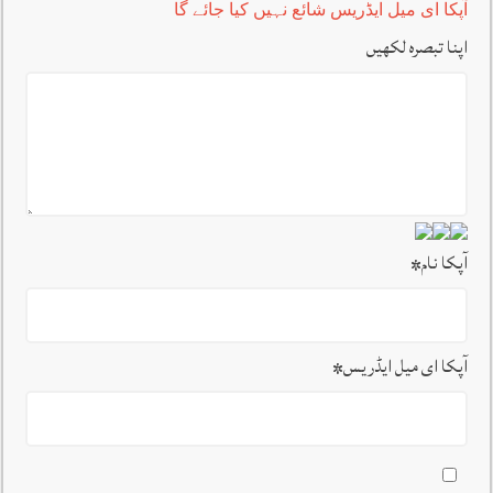
آپکا ای میل ایڈریس شائع نہیں کیا جائے گا
اپنا تبصرہ لکھیں
آپکا نام
*
آپکا ای میل ایڈریس
*