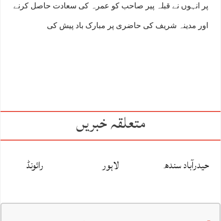
پر انہوں نے قبلہ پیر صاحب کو عمرہ کی سعادت حاصل کرنے
اور مدینہ شریف کی حاضری پر مبارک باد پیش کی
متعلقہ خبریں
حیدرآباد سندھ
لاہور
رائونڈ