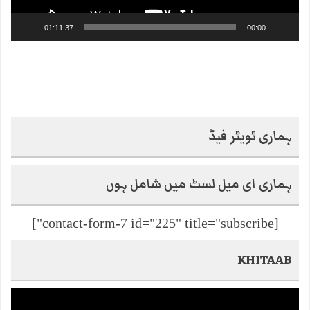
01:11:37
00:00
ہماری ٹویٹر فیڈ
ہماری ای میل لسٹ میں شامل ہوں
[contact-form-7 id="225" title="subscribe"]
KHITAAB
Video
Player