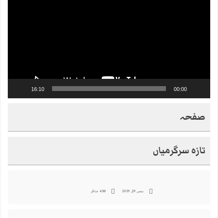
16:10
00:00
صفحہ
تازہ سرگرمیاں
ستمبر 29, 2019
458 مناظر