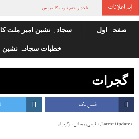
اہم اعلانات
تاجدار ختم نبوت کانفرنس
صفحہ اول
سجادہ نشین امیر ملت کا
خطبات سجادہ نشین ا
گجرات
فیس بک
ٹ
Latest Updates
,
تبلیغی وروحانی سرگرمیاں