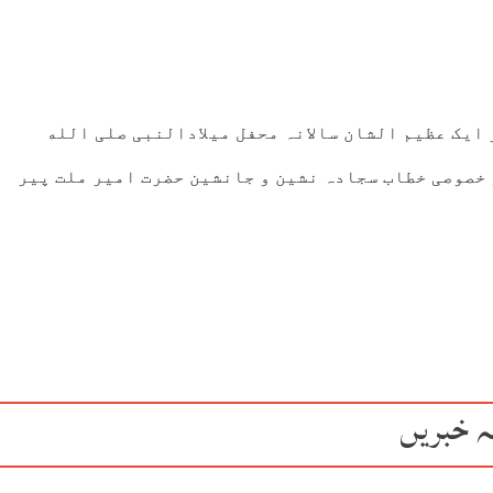
ایک عظیم الشان سالانہ محفل میلادالنبی صلی الله
 خصوصی خطاب سجادہ نشین و جانشین حضرت امیر ملت پیر
ہ خبریں