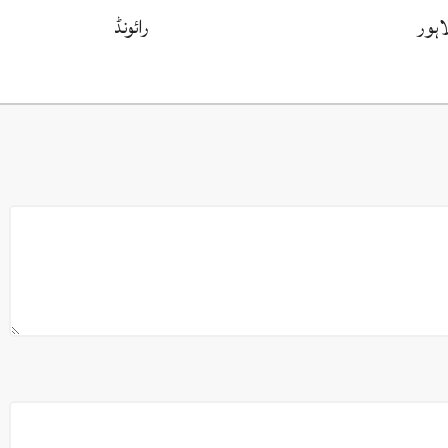
اہور
رائونڈ