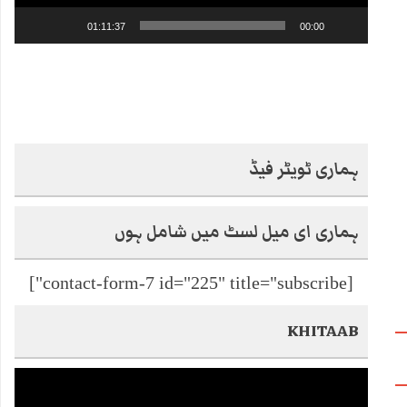
01:11:37
00:00
ہماری ٹویٹر فیڈ
ہماری ای میل لسٹ میں شامل ہوں
[contact-form-7 id="225" title="subscribe"]
KHITAAB
Video
Player