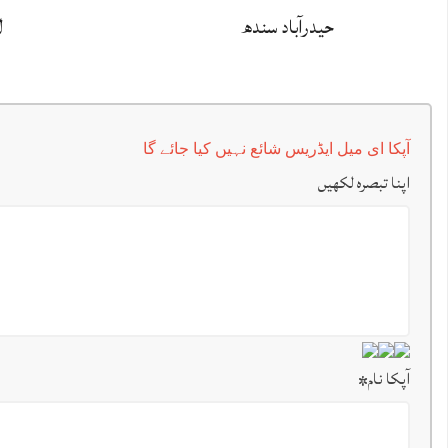
حیدرآباد سندھ
ل
آپکا ای میل ایڈریس شائع نہیں کیا جائے گا
اپنا تبصرہ لکھیں
آپکا نام
*