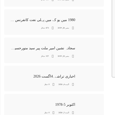
1980 میں یو کے میں پہلی نعت کانفرنس جس کا اہتمامِ سجادہ نشین و جانشین حضرت امیرِ ملت پیر سید منور حسین شاہ جماعتی صاحب نے کیا اور جس کی آپ نے صدارت بھی فرمائی
ستمبر 26, 2019
475 مناظر
سجادہ نشین امیر ملت پیر سید منورحسین شاہ جماعتی کی خصوصی تصاویر
ستمبر 22, 2019
517 مناظر
اخباری تراشے۔4اگست 2026
اگست 4, 2026
0 منظر
اکتوبر 5-1978
اگست 3, 2026
0 منظر