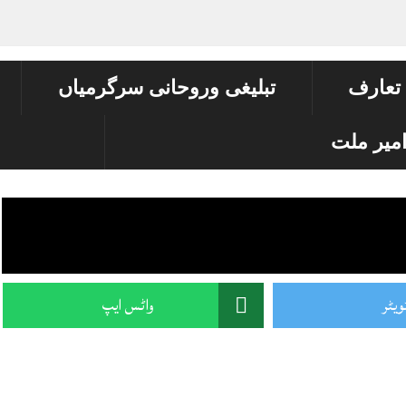
 تعارف
تبلیغی وروحانی سرگرمیاں
میر ملت
ویٹر
واٹس ایپ