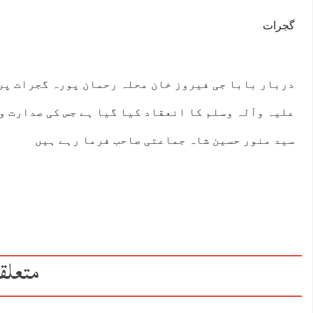
گجرات
دربار بابا جی فیروز خان محلہ رحمان پورہ گجرات پر 
علیہ وآلہ وسلم کا انعقاد کیا گیا ہے جس کی صدارت و
سید منور حسین شاہ جماعتی صاحب فرما رہے ہیں
متعلق