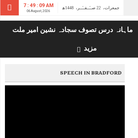
7 : 49 : 10 AM
جمعرات،
22
صــَــفــَــر،
1448ھ
06 August, 2026
ماہانہ درس تصوف سجادہ نشین امیر ملت
مزید
SPEECH IN BRADFORD
Video
Player