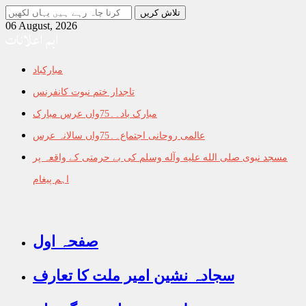
جو
تلاش
06 August, 2026
اہم اعلانات
کرنا
چاہ
رہے
مبارکباد
ہیں
یہاں
تاجدار ختم نبوت کانفرنس
لکھیں
مبارک باد۔۔75واں عرس مبارک
عالمی روحانی اجتماع۔۔75واں سالانہ عرس
مسجد نبوی صلى الله عليه وآله وسلم کی بے حرمتی کے واقعہ پر
اہم پیغام
صفحہ اول
سجادہ نشین امیر ملت کا تعارف