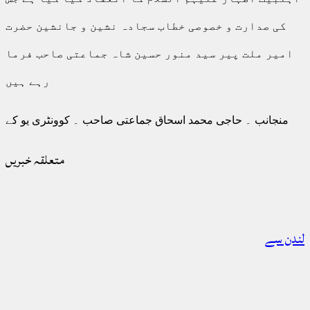
کی صدارت و خصوصی خطاب سجادہ نشین و جانشین حضرت
امیر ملت پیر سید منور حسین شاہ جماعتی صاحب فرما
رہے ہیں
منجانب ۔ حاجی محمد اسحاق جماعتی صاحب ۔ کوونٹری یو کے
متعلقہ خبریں
لندن سے