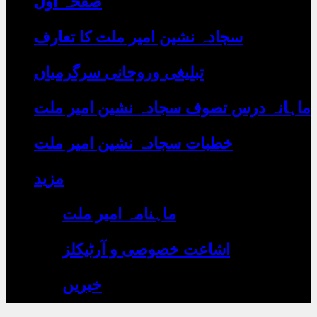
صفحہ اول
رہے
ہیں
یہاں
سجادہ نشین امیر ملت کا تعارف
لکھیں
تبلیغی وروحانی سرگرمیاں
ماہانہ درس تصوف سجادہ نشین امیر ملت
خطبات سجادہ نشین امیر ملت
مزید
ماہنامہ امیر ملت
اشاعت خصوصی و آرٹیکلز
خبریں