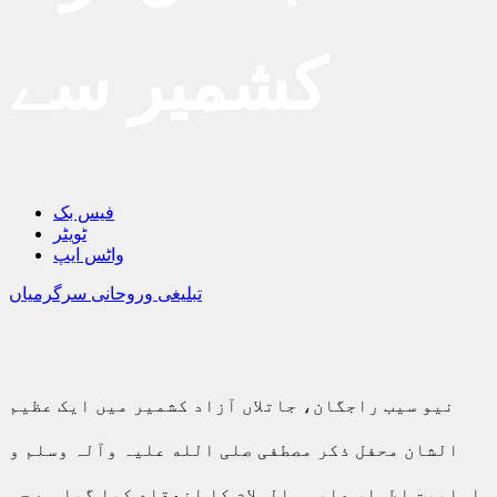
کشمیر سے
فیس بک
ٹویٹر
واٹس ایپ
تبلیغی وروحانی سرگرمیاں
نیو سیب راجگان، جاتلاں آزاد کشمیر میں ایک عظیم
الشان محفل ذکر مصطفی صلی الله علیہ وآلہ وسلم و
اہلبیت اطہار علیہم السلام کا انعقاد کیا گیا ہے جس