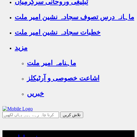
تبلیغی وروحانی سرگرمیاں
ماہانہ درس تصوف سجادہ نشین امیر ملت
خطبات سجادہ نشین امیر ملت
مزید
ماہنامہ امیر ملت
اشاعت خصوصی و آرٹیکلز
خبریں
جو
تلاش
کرنا
چاہ