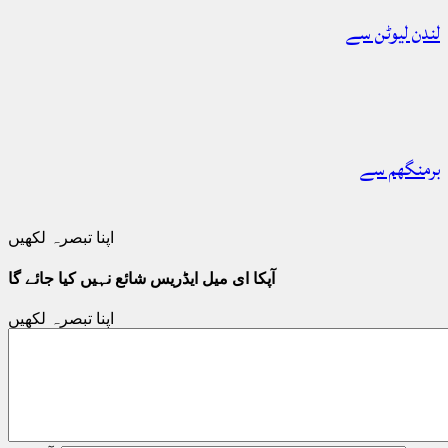
لندن لیوٹن سے
برمنگھم سے
اپنا تبصرہ لکھیں
آپکا ای میل ایڈریس شائع نہیں کیا جائے گا
اپنا تبصرہ لکھیں